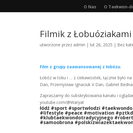
O Nas
O Taekwon-d
Filmik z Łobuóziakami
utworzone przez
admin
|
lut 26, 2025
|
Bez kate
Film z grupy zaawansowanej z łobózu
.
Łobóz w toku i … z ciekawostek, łącznie było na
Dan, Przemysław Ignaciuk V Dan, Gabriel Bednarc
Zapraszamy do subskrybowania kanału i oglądan
youtube.com/@Waryat
łódź #sport #sportwłodzi #taekwondo
#lifestyle #peace #motivation #pzt
#klubtaekwondotradycyjnego #robertj
#samoobrona #polskizwiazektaekwo