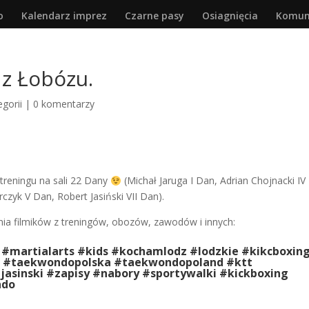
o
Kalendarz imprez
Czarne pasy
Osiagnięcia
Komun
 z Łobózu.
gorii
|
0 komentarzy
 treningu na sali 22 Dany
(Michał Jaruga I Dan, Adrian Chojnacki IV
zyk V Dan, Robert Jasiński VII Dan).
ia filmików z treningów, obozów, zawodów i innych:
 #martialarts #kids #kochamlodz #lodzkie #kikcboxin
kd #taekwondopolska #taekwondopoland #ktt
asinski #zapisy #nabory #sportywalki #kickboxing
ndo