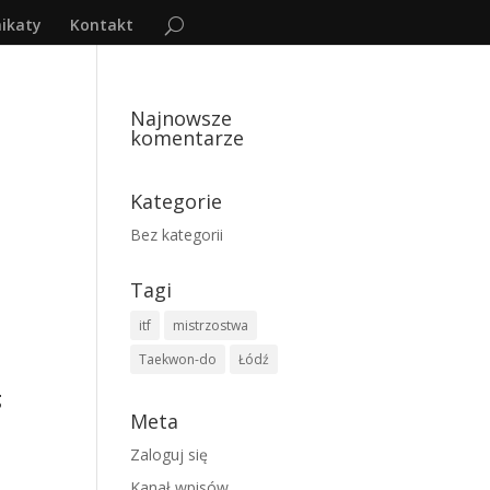
ikaty
Kontakt
Najnowsze
komentarze
Kategorie
Bez kategorii
Tagi
itf
mistrzostwa
Taekwon-do
Łódź
g
Meta
Zaloguj się
Kanał wpisów