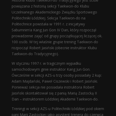
Historia Klubu Taekwon-do Tradycyjnego jest ściśle
powiązana z historią sekcji Taekwon-do Klubu
Uczelnianego Akademickiego Związku Sportowego
Politechniki Łódzkiej. Sekcja Taekwon-do na
Politechnice powstała w 1991 r. z inicjatywy
Sabumnim’a Kang Jun Gon IV Dan, który rozpoczął
prowadzenie zajęć od grupy początkującej liczącej ok.
100 osób. W tej właśnie grupie trening Taekwon-do
rozpoczął Robert Jasiński (obecnie instruktor Klubu
Taekwon-do Tradycyjnego).
W styczniu 1997 r. w tragicznym wypadku
samochodowym ginie instruktor Kang Jun Gon.
Ówcześnie w sekcji AZS-u trzy osoby posiadały 2 kup:
Adam Majdański, Paweł Ciszewski i Robert Jasiński.
Ponieważ sekcja nie posiadała instruktora Robert
Jasiński skontaktował się z panią Marią Zastocką II
Dan – instruktorem Łódzkiej Akademii Taekwon-do.
Treningi w sekcji AZS-u Politechniki Łódzkiej pod okiem
pani Marii Zastockiej jako asystent trenera do czerwca