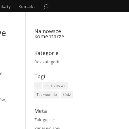
ikaty
Kontakt
we
Najnowsze
komentarze
Kategorie
Bez kategorii
ym
Tagi
itf
mistrzostwa
e
Taekwon-do
Łódź
zów,
Meta
Zaloguj się
Kanał wpisów