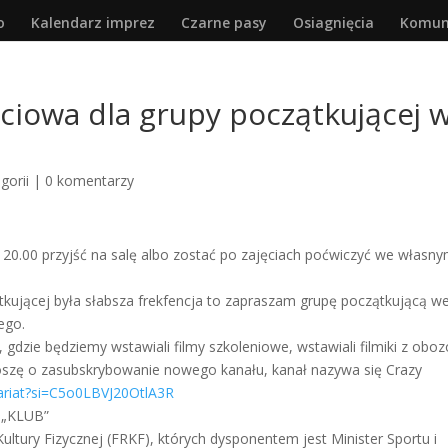
o
Kalendarz imprez
Czarne pasy
Osiagnięcia
Komun
ęciowa dla grupy początkującej 
gorii
|
0 komentarzy
 20.00 przyjść na salę albo zostać po zajęciach poćwiczyć we własn
tkującej była słabsza frekfencja to zapraszam grupę początkującą w
ego.
zie będziemy wstawiali filmy szkoleniowe, wstawiali filmiki z obo
proszę o zasubskrybowanie nowego kanału, kanał nazywa się Crazy
ariat?si=C5o0LBVJ20OtlA3R
 „KLUB”
tury Fizycznej (FRKF), których dysponentem jest Minister Sportu i