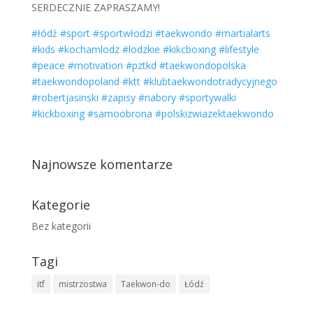
SERDECZNIE ZAPRASZAMY!
#łódź
#sport
#sportwłodzi
#taekwondo
#martialarts
#kids
#kochamlodz
#lodzkie
#kikcboxing
#lifestyle
#peace
#motivation
#pztkd
#taekwondopolska
#taekwondopoland
#ktt
#klubtaekwondotradycyjnego
#robertjasinski
#zapisy
#nabory
#sportywalki
#kickboxing
#samoobrona
#polskizwiazektaekwondo
Najnowsze komentarze
Kategorie
Bez kategorii
Tagi
itf
mistrzostwa
Taekwon-do
Łódź