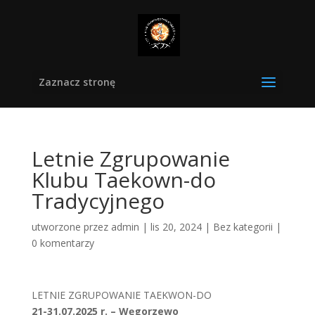
Zaznacz stronę
Letnie Zgrupowanie
Klubu Taekown-do
Tradycyjnego
utworzone przez
admin
|
lis 20, 2024
|
Bez kategorii
|
0 komentarzy
LETNIE ZGRUPOWANIE TAEKWON-DO
21-31.07.2025 r. – Węgorzewo