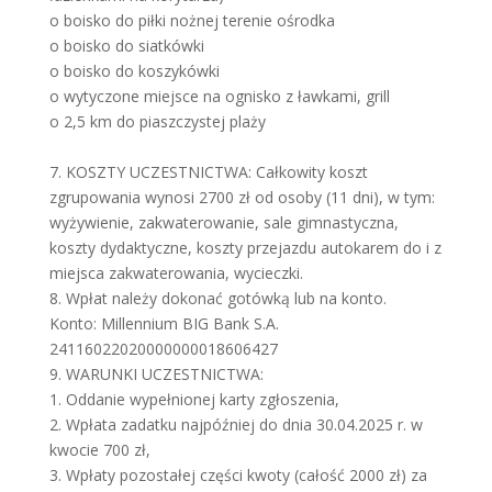
o boisko do piłki nożnej terenie ośrodka
o boisko do siatkówki
o boisko do koszykówki
o wytyczone miejsce na ognisko z ławkami, grill
o 2,5 km do piaszczystej plaży
7. KOSZTY UCZESTNICTWA: Całkowity koszt
zgrupowania wynosi 2700 zł od osoby (11 dni), w tym:
wyżywienie, zakwaterowanie, sale gimnastyczna,
koszty dydaktyczne, koszty przejazdu autokarem do i z
miejsca zakwaterowania, wycieczki.
8. Wpłat należy dokonać gotówką lub na konto.
Konto: Millennium BIG Bank S.A.
24116022020000000018606427
9. WARUNKI UCZESTNICTWA:
1. Oddanie wypełnionej karty zgłoszenia,
2. Wpłata zadatku najpóźniej do dnia 30.04.2025 r. w
kwocie 700 zł,
3. Wpłaty pozostałej części kwoty (całość 2000 zł) za