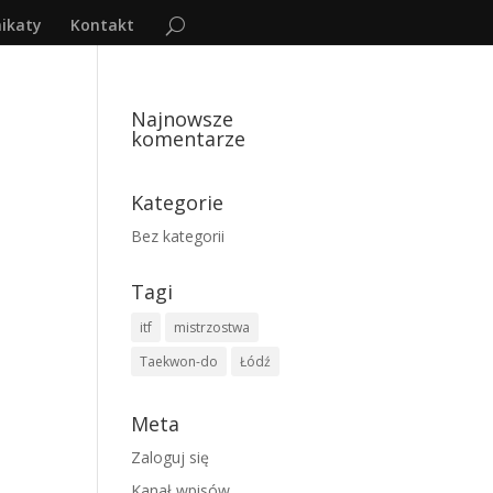
ikaty
Kontakt
Najnowsze
komentarze
Kategorie
Bez kategorii
Tagi
itf
mistrzostwa
Taekwon-do
Łódź
Meta
Zaloguj się
Kanał wpisów