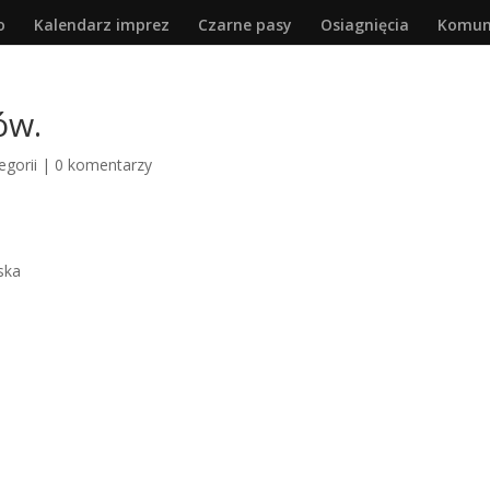
o
Kalendarz imprez
Czarne pasy
Osiagnięcia
Komun
ów.
egorii
|
0 komentarzy
ska