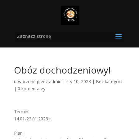
Zaznacz stronę
Obóz dochodzeniowy!
utworzone przez
admin
|
sty 10, 2023
|
Bez kategorii
|
0 komentarzy
Termin:
14.01-22.01.2023 r.
Plan: