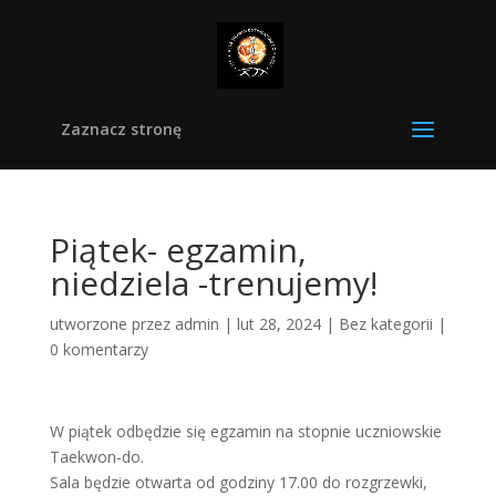
Zaznacz stronę
Piątek- egzamin,
niedziela -trenujemy!
utworzone przez
admin
|
lut 28, 2024
|
Bez kategorii
|
0 komentarzy
W piątek odbędzie się egzamin na stopnie uczniowskie
Taekwon-do.
Sala będzie otwarta od godziny 17.00 do rozgrzewki,