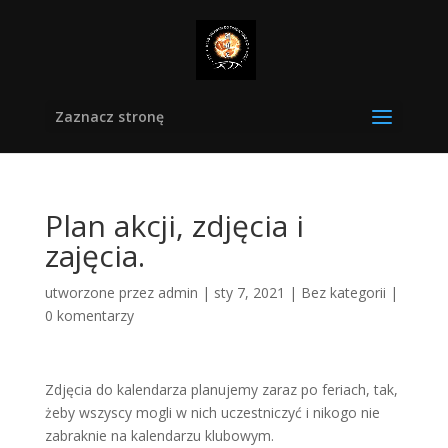
Zaznacz stronę
Plan akcji, zdjęcia i
zajęcia.
utworzone przez
admin
|
sty 7, 2021
|
Bez kategorii
|
0 komentarzy
Zdjęcia do kalendarza planujemy zaraz po feriach, tak,
żeby wszyscy mogli w nich uczestniczyć i nikogo nie
zabraknie na kalendarzu klubowym.