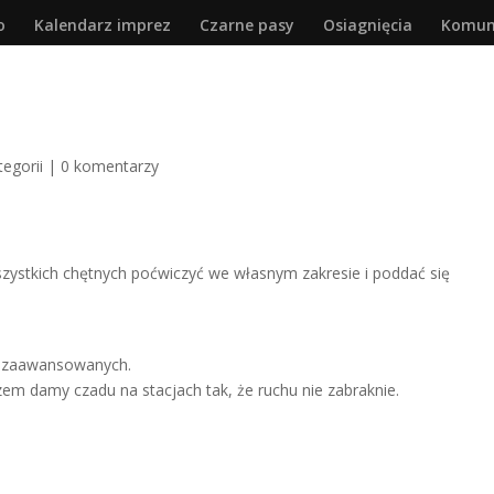
o
Kalendarz imprez
Czarne pasy
Osiagnięcia
Komun
tegorii
|
0 komentarzy
wszystkich chętnych poćwiczyć we własnym zakresie i poddać się
niozaawansowanych.
em damy czadu na stacjach tak, że ruchu nie zabraknie.