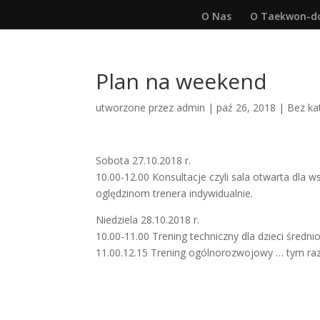
O Nas
O Taekwon-d
Plan na weekend
utworzone przez
admin
|
paź 26, 2018
|
Bez ka
Sobota 27.10.2018 r.
10.00-12.00 Konsultacje czyli sala otwarta dla 
oględzinom trenera indywidualnie.
Niedziela 28.10.2018 r.
10.00-11.00 Trening techniczny dla dzieci śred
11.00.12.15 Trening ogólnorozwojowy … tym raz