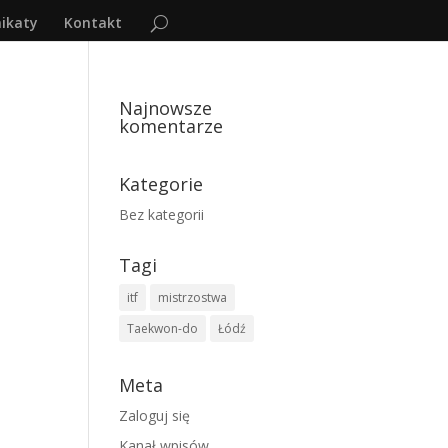
ikaty
Kontakt
Najnowsze
komentarze
Kategorie
Bez kategorii
Tagi
itf
mistrzostwa
Taekwon-do
Łódź
Meta
Zaloguj się
Kanał wpisów