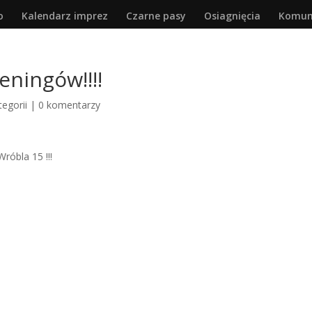
o
Kalendarz imprez
Czarne pasy
Osiagnięcia
Komun
eningów!!!!
tegorii
|
0 komentarzy
Wróbla 15 !!!