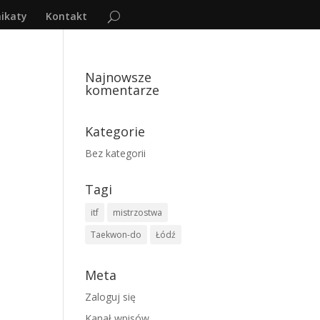
ikaty
Kontakt
Najnowsze
komentarze
Kategorie
Bez kategorii
Tagi
itf
mistrzostwa
Taekwon-do
Łódź
Meta
Zaloguj się
Kanał wpisów