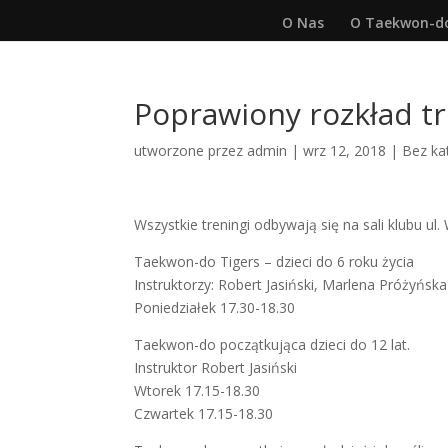
O Nas
O Taekwon-d
Poprawiony rozkład tr
utworzone przez
admin
|
wrz 12, 2018
|
Bez ka
Wszystkie treningi odbywają się na sali klubu ul. 
Taekwon-do Tigers – dzieci do 6 roku życia
Instruktorzy: Robert Jasiński, Marlena Próżyńska
Poniedziałek 17.30-18.30
Taekwon-do początkująca dzieci do 12 lat.
Instruktor Robert Jasiński
Wtorek 17.15-18.30
Czwartek 17.15-18.30