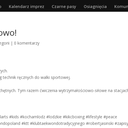
o
Kalendarz imprez
Czarne pasy
Osiagnięcia
Komun
owo!
egorii
|
0 komentarzy
zych.
ng technik ręcznych do walki sportowej.
chętnych. Tym razem ćwiczenia wytrzymałościowo-siłowe na stacjac
arts #kids #kochamlodz #lodzkie #kikcboxing #lifestyle #peace
dopoland #ktt #klubtaekwondotradycyjnego #robertjasinski #zapis