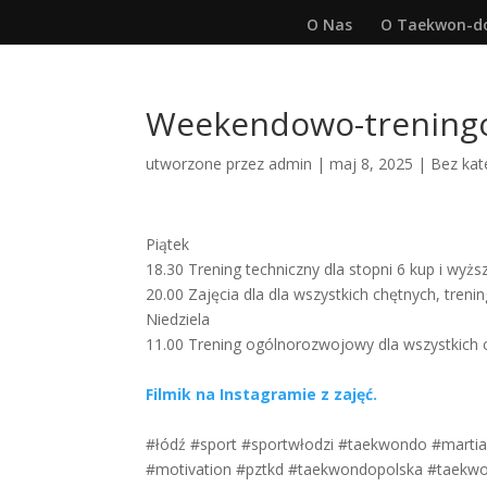
O Nas
O Taekwon-d
Weekendowo-trening
utworzone przez
admin
|
maj 8, 2025
|
Bez kat
Piątek
18.30 Trening techniczny dla stopni 6 kup i wyżs
20.00 Zajęcia dla dla wszystkich chętnych, treni
Niedziela
11.00 Trening ogólnorozwojowy dla wszystkich 
Filmik na Instagramie z zajęć.
#łódź #sport #sportwłodzi #taekwondo #martial
#motivation #pztkd #taekwondopolska #taekwon