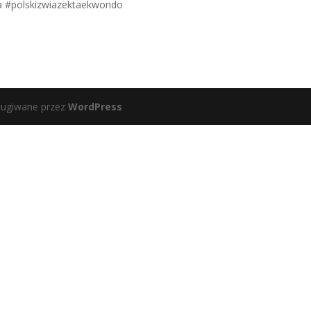
a #polskizwiazektaekwondo
ługiwane przez
WordPress