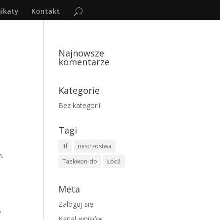
ikaty
Kontakt
Najnowsze
komentarze
Kategorie
Bez kategorii
Tagi
itf
mistrzostwa
h.
Taekwon-do
Łódź
Meta
Zaloguj się
y
Kanał wpisów