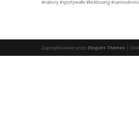
#nabory #sportywalki #kickboxing #samoobron
Zaprojektowane przez
Elegant Themes
| Obs