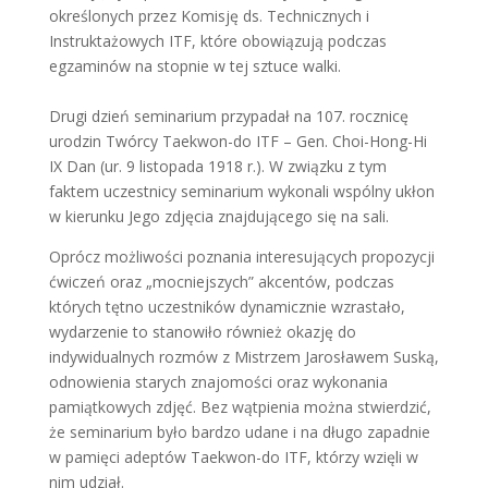
określonych przez Komisję ds. Technicznych i
Instruktażowych ITF, które obowiązują podczas
egzaminów na stopnie w tej sztuce walki.
Drugi dzień seminarium przypadał na 107. rocznicę
urodzin Twórcy Taekwon-do ITF – Gen. Choi-Hong-Hi
IX Dan (ur. 9 listopada 1918 r.). W związku z tym
faktem uczestnicy seminarium wykonali wspólny ukłon
w kierunku Jego zdjęcia znajdującego się na sali.
Oprócz możliwości poznania interesujących propozycji
ćwiczeń oraz „mocniejszych” akcentów, podczas
których tętno uczestników dynamicznie wzrastało,
wydarzenie to stanowiło również okazję do
indywidualnych rozmów z Mistrzem Jarosławem Suską,
odnowienia starych znajomości oraz wykonania
pamiątkowych zdjęć. Bez wątpienia można stwierdzić,
że seminarium było bardzo udane i na długo zapadnie
w pamięci adeptów Taekwon-do ITF, którzy wzięli w
nim udział.