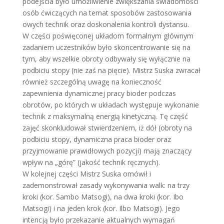
podejścia było umożliwienie zwiększania świadomości
osób ćwiczących na temat sposobów zastosowania
owych technik oraz doskonalenia kontroli dystansu.
W części poświęconej układom formalnym głównym
zadaniem uczestników było skoncentrowanie się na
tym, aby wszelkie obroty odbywały się wyłącznie na
podbiciu stopy (nie zaś na pięcie). Mistrz Suska zwracał
również szczególną uwagę na konieczność
zapewnienia dynamicznej pracy bioder podczas
obrotów, po których w układach występuje wykonanie
technik z maksymalną energią kinetyczną. Tę część
zajęć skonkludował stwierdzeniem, iż dół (obroty na
podbiciu stopy, dynamiczna praca bioder oraz
przyjmowanie prawidłowych pozycji) mają znaczący
wpływ na „górę” (jakość technik ręcznych).
W kolejnej części Mistrz Suska omówił i
zademonstrował zasady wykonywania walk: na trzy
kroki (kor. Sambo Matsogi), na dwa kroki (kor. Ibo
Matsogi) i na jeden krok (kor. Ilbo Matsogi). Jego
intencją było przekazanie aktualnych wymagań