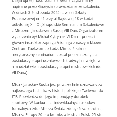
Dzięki uprzejmości Gabriela Bednarczyka mamy
napisane przez Gabrysia sprawozdanie ze szkolenia.
W dniach 8-9 listopada 2025 r., w sali Szkoły
Podstawowej nr 41 przy ul Rajdowej 18 w Łodzi
odbyło się XIII Ogólnopolskie Seminarium Szkoleniowe
z Mistrzem Jarosławem Suską VIII Dan. Organizatorem
wydarzenia był Michał Cytryniak VI Dan – prezes i
główny instruktor zaprzyjaźnionego z naszym klubem
Centrum Taekwon-do Łódź. Mimo, iż zakres
merytoryczny seminarium został przeznaczony dla
posiadaczy stopni uczniowskich tradycyjnie wzięło w
nim udział wielu posiadaczy stopni mistrzowskich (do
VII Dana).
Mistrz Jarosław Suska jest powszechnie uznawany za
najlepszego technika w historii polskiego Taekwon-do
ITF. Potwierdza do jego imponujący dorobek
sportowy. W konkurencji indywidualnych układów
formalnych tytuł Mistrza Świata zdobył 6-ścio krotnie,
Mistrza Europy 20-sto krotnie, a Mistrza Polski 25-sto