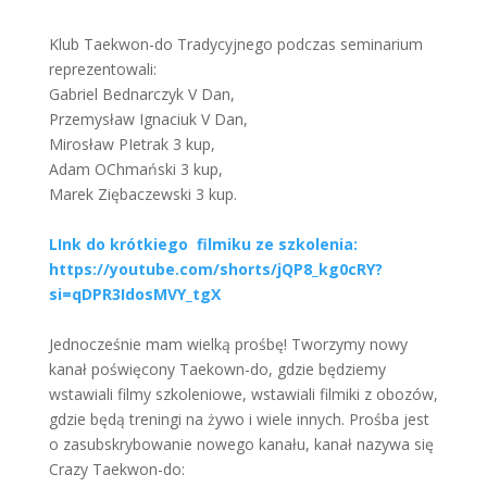
Klub Taekwon-do Tradycyjnego podczas seminarium
reprezentowali:
Gabriel Bednarczyk V Dan,
Przemysław Ignaciuk V Dan,
Mirosław PIetrak 3 kup,
Adam OChmański 3 kup,
Marek Ziębaczewski 3 kup.
LInk do krótkiego filmiku ze szkolenia:
https://youtube.com/shorts/jQP8_kg0cRY?
si=qDPR3IdosMVY_tgX
Jednocześnie mam wielką prośbę! Tworzymy nowy
kanał poświęcony Taekown-do, gdzie będziemy
wstawiali filmy szkoleniowe, wstawiali filmiki z obozów,
gdzie będą treningi na żywo i wiele innych. Prośba jest
o zasubskrybowanie nowego kanału, kanał nazywa się
Crazy Taekwon-do: