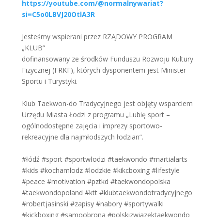
https://youtube.com/@normalnywariat?
si=C5o0LBVJ20OtlA3R
Jesteśmy wspierani przez RZĄDOWY PROGRAM
„KLUB”
dofinansowany ze środków Funduszu Rozwoju Kultury
Fizycznej (FRKF), których dysponentem jest Minister
Sportu i Turystyki.
Klub Taekwon-do Tradycyjnego jest objęty wsparciem
Urzędu Miasta Łodzi z programu „Lubię sport –
ogólnodostępne zajęcia i imprezy sportowo-
rekreacyjne dla najmłodszych łodzian”.
#łódź #sport #sportwłodzi #taekwondo #martialarts
#kids #kochamlodz #lodzkie #kikcboxing #lifestyle
#peace #motivation #pztkd #taekwondopolska
#taekwondopoland #ktt #klubtaekwondotradycyjnego
#robertjasinski #zapisy #nabory #sportywalki
#kickboxing #samoobrona #polskizwiazektaekwondo