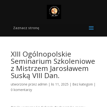
Zaznacz stronę
XIII Ogólnopolskie
Seminarium Szkoleniowe
z Mistrzem Jarosławem
Suską VIII Dan.
utworzone przez
admin
|
lis 11, 2025
|
Bez kategorii
|
0 komentarzy