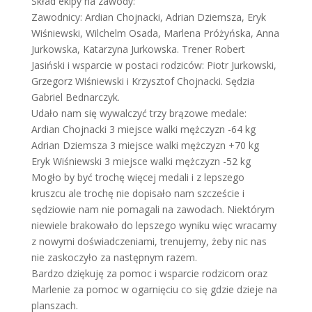
Skład ekipy na zawody:
Zawodnicy: Ardian Chojnacki, Adrian Dziemsza, Eryk
Wiśniewski, Wilchelm Osada, Marlena Próżyńska, Anna
Jurkowska, Katarzyna Jurkowska. Trener Robert
Jasiński i wsparcie w postaci rodziców: Piotr Jurkowski,
Grzegorz Wiśniewski i Krzysztof Chojnacki. Sędzia
Gabriel Bednarczyk.
Udało nam się wywalczyć trzy brązowe medale:
Ardian Chojnacki 3 miejsce walki mężczyzn -64 kg
Adrian Dziemsza 3 miejsce walki mężczyzn +70 kg
Eryk Wiśniewski 3 miejsce walki mężczyzn -52 kg
Mogło by być trochę więcej medali i z lepszego
kruszcu ale trochę nie dopisało nam szczeście i
sędziowie nam nie pomagali na zawodach. Niektórym
niewiele brakowało do lepszego wyniku więc wracamy
z nowymi doświadczeniami, trenujemy, żeby nic nas
nie zaskoczyło za następnym razem.
Bardzo dziękuję za pomoc i wsparcie rodzicom oraz
Marlenie za pomoc w ogarnięciu co się gdzie dzieje na
planszach.