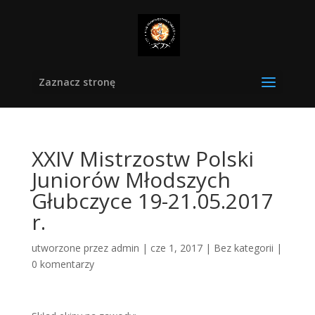
Zaznacz stronę
XXIV Mistrzostw Polski
Juniorów Młodszych
Głubczyce 19-21.05.2017
r.
utworzone przez
admin
|
cze 1, 2017
|
Bez kategorii
|
0 komentarzy