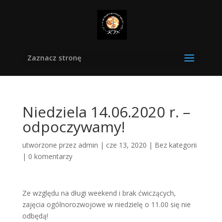
Zaznacz stronę
Niedziela 14.06.2020 r. –
odpoczywamy!
utworzone przez
admin
|
cze 13, 2020
|
Bez kategorii
|
0 komentarzy
Ze względu na długi weekend i brak ćwiczących,
zajęcia ogólnorozwojowe w niedzielę o 11.00 się nie
odbędą!