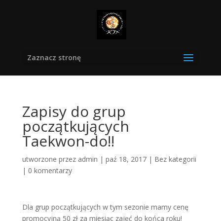
Zaznacz stronę
Zapisy do grup
początkujących
Taekwon-do!!
utworzone przez
admin
|
paź 18, 2017
|
Bez kategorii
|
0 komentarzy
Dla grup początkujących w tym sezonie mamy cenę
promocyjną 50 zł za miesiąc zajęć do końca roku!